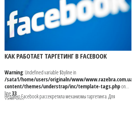
КАК РАБОТАЕТ ТАРГЕТИНГ В FACEBOOK
ПОДРОБНО
Warning
: Undefined variable $byline in
/sata1/home/users/originaln/www/www.razebra.com.ua/
content/themes/understrap/inc/template-tags.php
on
line
33
Недавно Facebook рассекретила механизмы таргетинга. Для
14.08.2019
пользователей соцсеть подготовила развернутую информацию о
том, как именно для них подбирается то или иное объявление и
какие рекламодатели используют их данные. Инструмент «Почему я
вижу эту рекламу?» Facebook запустили еще в 2014 году, а в феврале
2019 года было объявлено об обновлениях в настройках показа
ЧИТАТЬ ДАЛЬШЕ…