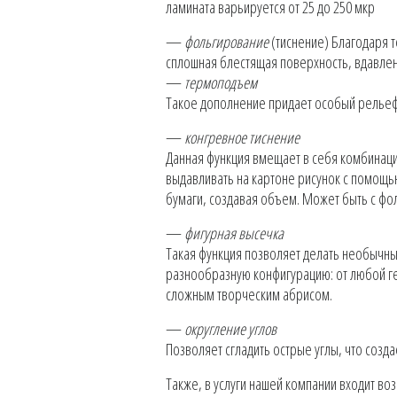
ламината варьируется от 25 до 250 мкр
—
фольгирование
(тиснение) Благодаря 
сплошная блестящая поверхность, вдавлен
—
термоподъем
Такое дополнение придает особый рельеф
—
конгревное тиснение
Данная функция вмещает в себя комбинаци
выдавливать на картоне рисунок с помощью
бумаги, создавая объем. Может быть с фол
—
фигурная высечка
Такая функция позволяет делать необычны
разнообразную конфигурацию: от любой г
сложным творческим абрисом.
—
округление углов
Позволяет сгладить острые углы, что созд
Также, в услуги нашей компании входит в