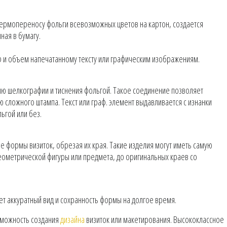
термопереносу фольги всевозможных цветов на картон, создается
ная в бумагу.
 и объем напечатанному тексту или графическим изображениям.
ю шелкографии и тиснения фольгой. Такое соединение позволяет
 сложного штампа. Текст или граф. элемент выдавливается с изнанки
ьгой или без.
е формы визиток, обрезая их края. Такие изделия могут иметь самую
еометрической фигуры или предмета, до оригинальных краев со
ает аккуратный вид и сохранность формы на долгое время.
озможность создания
дизайна
визиток или макетирования. Высококлассное