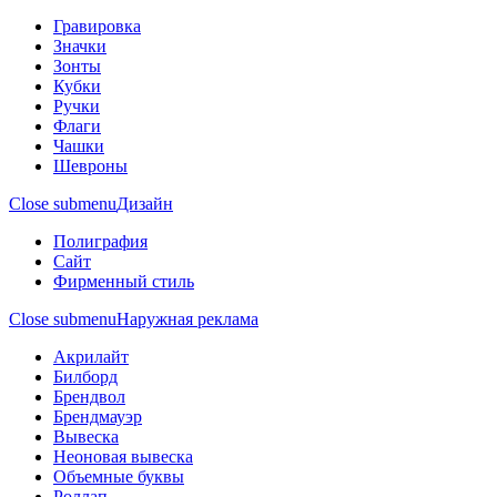
Гравировка
Значки
Зонты
Кубки
Ручки
Флаги
Чашки
Шевроны
Close submenu
Дизайн
Полиграфия
Сайт
Фирменный стиль
Close submenu
Наружная реклама
Акрилайт
Билборд
Брендвол
Брендмауэр
Вывеска
Неоновая вывеска
Объемные буквы
Роллап