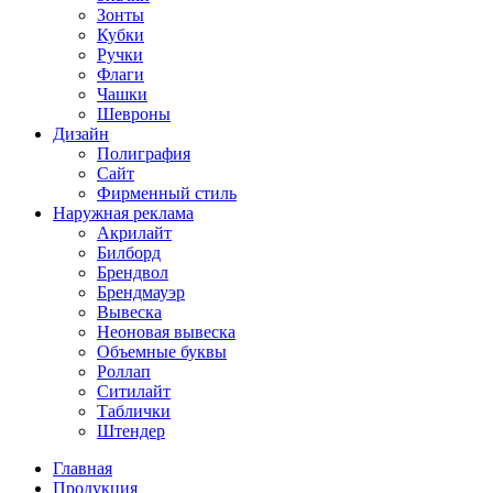
Зонты
Кубки
Ручки
Флаги
Чашки
Шевроны
Дизайн
Полиграфия
Сайт
Фирменный стиль
Наружная реклама
Акрилайт
Билборд
Брендвол
Брендмауэр
Вывеска
Неоновая вывеска
Объемные буквы
Роллап
Ситилайт
Таблички
Штендер
Главная
Продукция