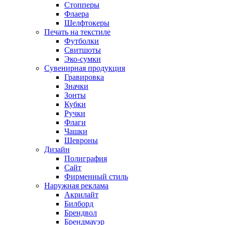
Стопперы
Флаера
Шелфтокеры
Печать на текстиле
Футболки
Свитшоты
Эко-сумки
Сувенирная продукция
Гравировка
Значки
Зонты
Кубки
Ручки
Флаги
Чашки
Шевроны
Дизайн
Полиграфия
Сайт
Фирменный стиль
Наружная реклама
Акрилайт
Билборд
Брендвол
Брендмауэр