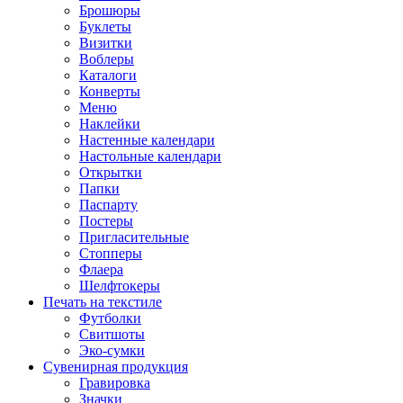
Брошюры
Буклеты
Визитки
Воблеры
Каталоги
Конверты
Меню
Наклейки
Настенные календари
Настольные календари
Открытки
Папки
Паспарту
Постеры
Пригласительные
Стопперы
Флаера
Шелфтокеры
Печать на текстиле
Футболки
Свитшоты
Эко-сумки
Сувенирная продукция
Гравировка
Значки