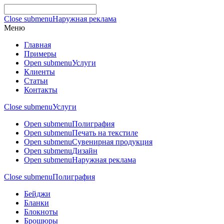
Close submenu
Наружная реклама
Меню
Главная
Примеры
Open submenu
Услуги
Клиенты
Статьи
Контакты
Close submenu
Услуги
Open submenu
Полиграфия
Open submenu
Печать на текстиле
Open submenu
Сувенирная продукция
Open submenu
Дизайн
Open submenu
Наружная реклама
Close submenu
Полиграфия
Бейджи
Бланки
Блокноты
Брошюры