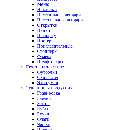
Меню
Наклейки
Настенные календари
Настольные календари
Открытки
Папки
Паспарту
Постеры
Пригласительные
Стопперы
Флаера
Шелфтокеры
Печать на текстиле
Футболки
Свитшоты
Эко-сумки
Сувенирная продукция
Гравировка
Значки
Зонты
Кубки
Ручки
Флаги
Чашки
Шевроны