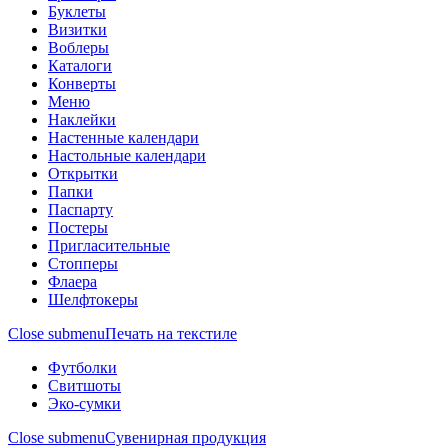
Буклеты
Визитки
Воблеры
Каталоги
Конверты
Меню
Наклейки
Настенные календари
Настольные календари
Открытки
Папки
Паспарту
Постеры
Пригласительные
Стопперы
Флаера
Шелфтокеры
Close submenu
Печать на текстиле
Футболки
Свитшоты
Эко-сумки
Close submenu
Сувенирная продукция