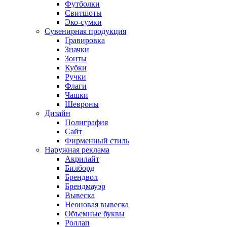
Футболки
Свитшоты
Эко-сумки
Сувенирная продукция
Гравировка
Значки
Зонты
Кубки
Ручки
Флаги
Чашки
Шевроны
Дизайн
Полиграфия
Сайт
Фирменный стиль
Наружная реклама
Акрилайт
Билборд
Брендвол
Брендмауэр
Вывеска
Неоновая вывеска
Объемные буквы
Роллап